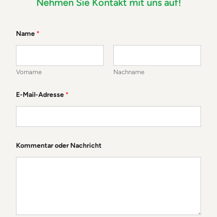
Nehmen Sie Kontakt mit uns auf!
Name
*
Vorname
Nachname
E-Mail-Adresse
*
*
Kommentar oder Nachricht
E
-
M
a
i
l
-
A
d