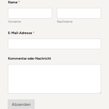
Name
*
Vorname
Nachname
o
E-Mail-Adresse
*
d
e
r
K
o
m
m
Kommentar oder Nachricht
e
n
t
a
r
*
Absenden