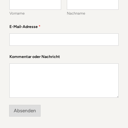
m
e
n
Vorname
Nachname
t
a
r
E-Mail-Adresse
*
*
K
o
m
m
e
Kommentar oder Nachricht
n
t
a
r
Absenden