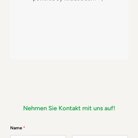
Nehmen Sie Kontakt mit uns auf!
K
Name
*
o
m