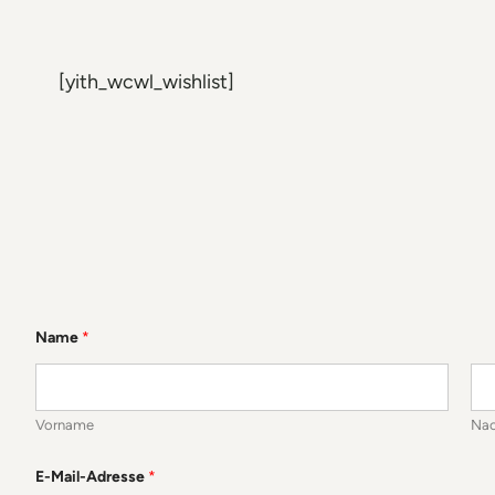
[yith_wcwl_wishlist]
Name
*
Vorname
Na
E-Mail-Adresse
*